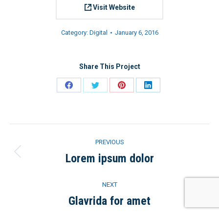
Visit Website
Category:
Digital
January 6, 2016
Share This Project
Share
Share
Share
Share
on
on
on
on
Facebook
Twitter
Pinterest
LinkedIn
Project
PREVIOUS
navigation
Lorem ipsum dolor
Previous
project:
NEXT
Glavrida for amet
Next
project: